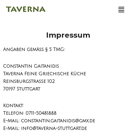
Zum
Men
Inhalt
springen
Impressum
Angaben gemäß § 5 TMG:
Constantin Gaitanidis
Taverna Feine Griechische Küche
Reinsburgstraße 102
70197 Stuttgart
Kontakt:
Telefon: 0711-50481888
E-Mail: constantin.gaitanidis@gmx.de
E-Mail: info@taverna-stuttgart.de