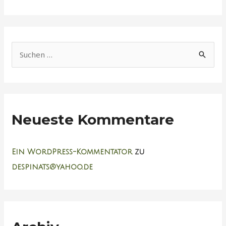
S
u
c
h
Neueste Kommentare
e
n
n
Ein WordPress-Kommentator
zu
a
despinats@yahoo.de
c
h
: