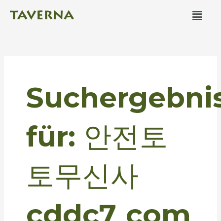
Zum
Men
Inhalt
springen
Suchen
nach:
Suchergebni
für:
안전토
토무신사
cddc7͵com