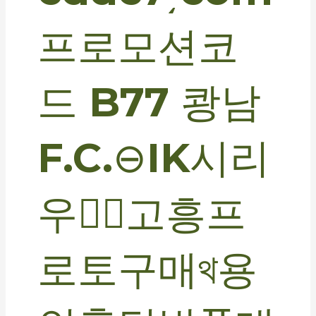
프로모션코
드 B77 쾅남
F.C.⊖IK시리
우스॓고흥프
로토구매থ용