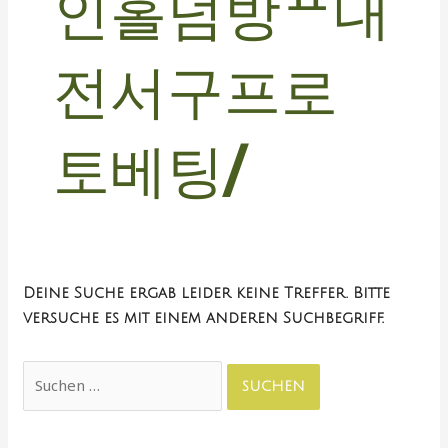
인홀덤방ᄑ대
전서구프로
토베팅/
Deine Suche ergab leider keine Treffer. Bitte
versuche es mit einem anderen Suchbegriff.