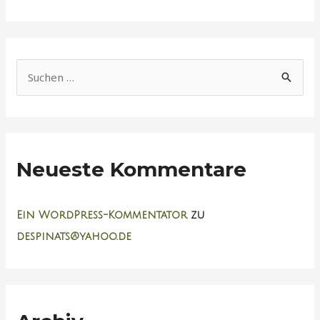
S
u
c
h
Neueste Kommentare
e
n
n
Ein WordPress-Kommentator
zu
a
despinats@yahoo.de
c
h
: