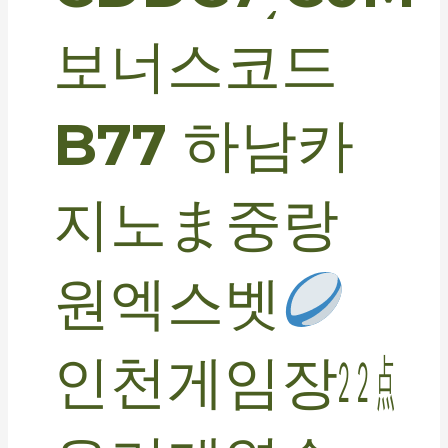
보너스코드
B77 하남카
지노ま중랑
원엑스벳
인천게임장㍮