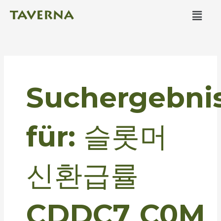
Zum
Men
Inhalt
springen
Suchen
nach:
Suchergebni
für:
슬롯머
신환급률
CDDC7͵C0M