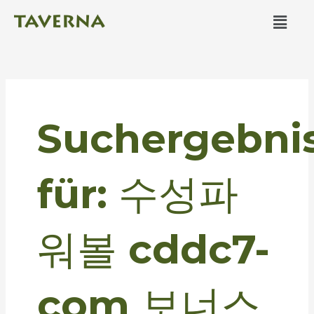
Zum
Men
Inhalt
springen
Suchen
nach:
Suchergebni
für:
수성파
워볼 cddc7-
com 보너스