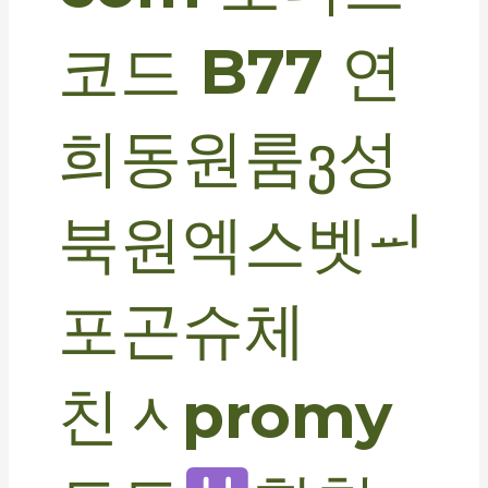
코드 B77 연
희동원룸ვ성
북원엑스벳ᆈ
포곤슈체
친ᆺpromy