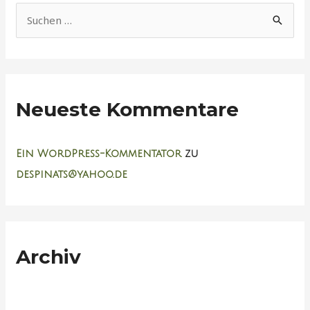
S
u
c
h
Neueste Kommentare
e
n
n
Ein WordPress-Kommentator
zu
a
despinats@yahoo.de
c
h
:
Archiv