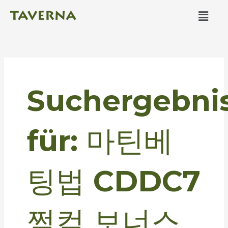
Zum
Men
Inhalt
springen
Suchen
nach:
Suchergebni
für:
마틴베
팅법 CDDC7
쩜컴 보너스