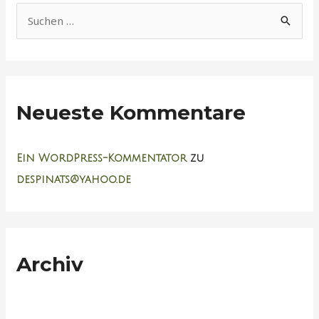
S
u
c
h
Neueste Kommentare
e
n
n
Ein WordPress-Kommentator
zu
a
despinats@yahoo.de
c
h
:
Archiv