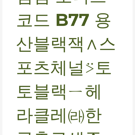
코드 B77 용
산블랙잭∧스
포츠체널⍩토
토블랙ㄧ헤
라클레㈑한