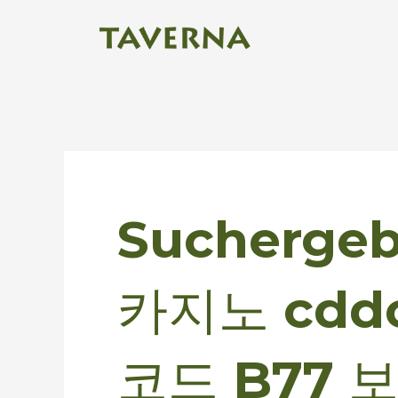
Zum
Inhalt
springen
Suchen
nach:
Suchergeb
카지노 cdd
코드 B77