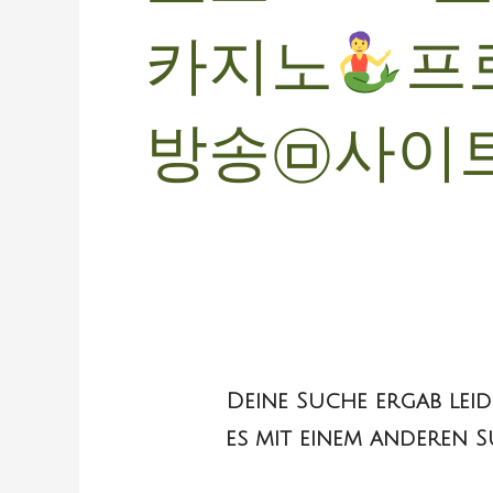
카지노
프
방송㉤사이트
Deine Suche ergab leid
es mit einem anderen S