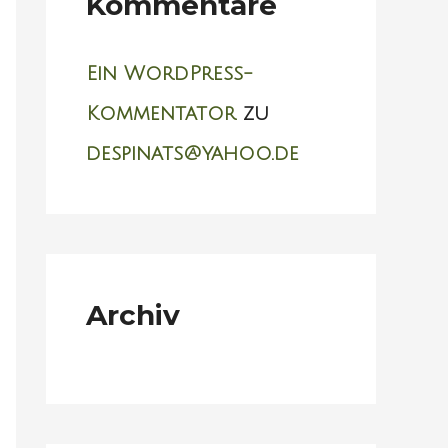
Kommentare
n
n
Ein WordPress-
a
Kommentator
zu
c
despinats@yahoo.de
h
:
Archiv