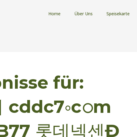
Home
Über Uns
Speisekarte
isse für:
 cddc7༚cഠm
B77 롯데넥센Đ