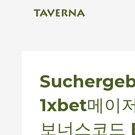
Zum
Inhalt
springen
Suchen
nach:
Suchergebn
1xbet메이저
보너스코드 