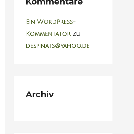
Kommentare
n
n
Ein WordPress-
a
Kommentator
zu
c
despinats@yahoo.de
h
:
Archiv