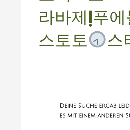
라바제ḷ푸
스토토
스
Deine Suche ergab leid
es mit einem anderen S