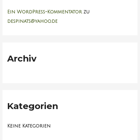
n
n
Ein WordPress-Kommentator
zu
a
despinats@yahoo.de
c
h
:
Archiv
Kategorien
Keine Kategorien