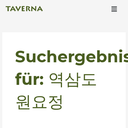
Zum
Men
Inhalt
springen
Suchen
nach:
Suchergebni
für:
역삼도
원요정